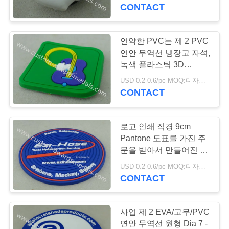
하
CONTACT
여
연약한 PVC는 제 2 PVC
129
공
연안 무역선 냉장고 자석,
던지기 메달은 죽습
녹색 플라스틱 3D
장
Keychain를 수여합니다
USD 0.2-0.6/pc MOQ:디자인 당 100 PC
니다
CONTACT
여
행
로고 인쇄 직경 9cm
Pantone 도표를 가진 주
품
문을 받아서 만들어진 연
125
약한 PVC 연안 무역선
USD 0.2-0.6/pc MOQ:디자인 당 100 PC
질
CONTACT
리본 메달
관
리
사업 제 2 EVA/고무/PVC
연안 무역선 원형 Dia 7 -