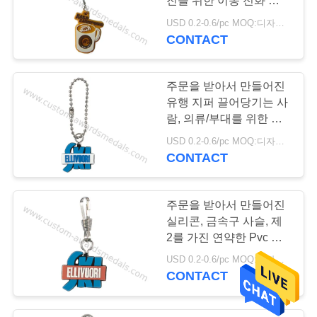
진을 위한 이동 전화 방아
pvc 키체인
끈을 모양 짓습니다
USD 0.2-0.6/pc MOQ:디자인 당 100 PC
CONTACT
주문을 받아서 만들어진
유행 지퍼 끌어당기는 사
람, 의류/부대를 위한 연
49
약한 PVC 물자
USD 0.2-0.6/pc MOQ:디자인 당 100 PC
CONTACT
PVC 연안 무역선
주문을 받아서 만들어진
실리콘, 금속구 사슬, 제
2를 가진 연약한 Pvc 지
퍼 끌어당기는 사람
USD 0.2-0.6/pc MOQ:디자인 당 100 PC
CONTACT
73
사용자 정의 자 수 패