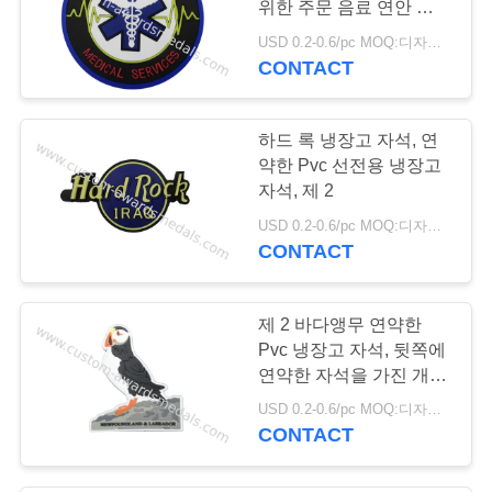
위한 주문 음료 연안 무역
31
선
USD 0.2-0.6/pc MOQ:디자인 당 100 PC
개인화 된 가죽 열쇠
CONTACT
고리
하드 록 냉장고 자석, 연
약한 Pvc 선전용 냉장고
자석, 제 2
USD 0.2-0.6/pc MOQ:디자인 당 100 PC
CONTACT
102
단단한 사기질 Pin
제 2 바다앵무 연약한
Pvc 냉장고 자석, 뒷쪽에
연약한 자석을 가진 개인
화된 냉장고 자석
USD 0.2-0.6/pc MOQ:디자인 당 100 PC
CONTACT
127