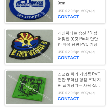
9cm
연
USD 0.2-0.6/pc MOQ:디자인 당 100 PC
CONTACT
43
락
주
사육제 메달
개인화되는 승진 3D 접
세
어젖힌 옷깃 Pin와 단단
한 자석 원판 PVC 기장
요
USD 0.2-0.6/pc MOQ:디자인 당 100 PC
CONTACT
뉴
219
스포츠 회의 기념품 PVC
스
연안 무역선 헝겊 조각 지
개인화된 동전
퍼 끌어당기는 사람 실리
콘
경
USD 0.2-0.6/pc MOQ:디자인 당 100 PC
CONTACT
우