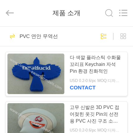
2025
pins
centre
제품 소개
company
ltd.
All
Rights
Reserved.
집
61
Developed
by
PVC 연안 무역선
ECER
관례는 메달을 수여
제
합니다
다 색깔 플라스틱 수화물
품
꼬리표 Keychain 자석
Pin 환경 친화적인
USD 0.2-0.6/pc MOQ:디자인 당 100 PC
우
CONTACT
123
리
에
고무 신발은 3D PVC 접
사기질 메달
어젖힌 옷깃 Pin의 선전
대
용 PVC 사진 구조 소매
끝을 꾸밉니다
USD 0.2-0.6/pc MOQ:디자인 당 100 PC