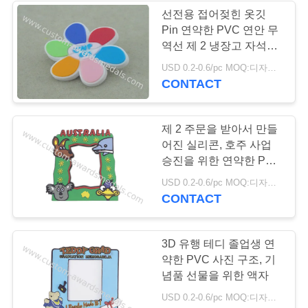
선전용 접어젖힌 옷깃
사
Pin 연약한 PVC 연안 무
32
역선 제 2 냉장고 자석
이
1.0 인치
USD 0.2-0.6/pc MOQ:디자인 당 100 PC
주문품 버클
트
CONTACT
맵
제 2 주문을 받아서 만들
어진 실리콘, 호주 사업
PRIVACY
승진을 위한 연약한 PVC
POLICY
사진 구조, 기념품 선물
156
USD 0.2-0.6/pc MOQ:디자인 당 100 PC
CONTACT
기념품 기장
3D 유행 테디 졸업생 연
약한 PVC 사진 구조, 기
념품 선물을 위한 액자
USD 0.2-0.6/pc MOQ:디자인 당 100 PC