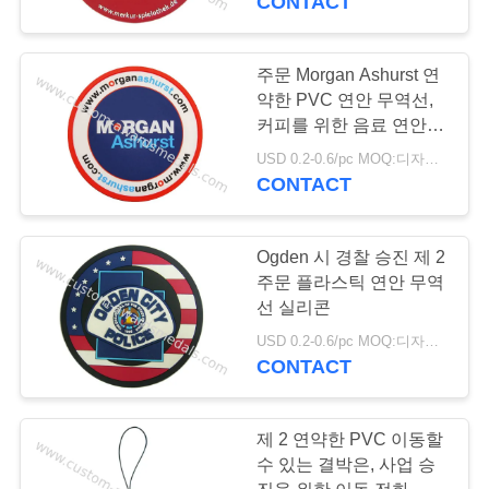
CONTACT
맞춤된 넥타이 모음
주문 Morgan Ashurst 연
약한 PVC 연안 무역선,
커피를 위한 음료 연안 무
역선
USD 0.2-0.6/pc MOQ:디자인 당 100 PC
CONTACT
65
Ogden 시 경찰 승진 제 2
선전용 방아끈
주문 플라스틱 연안 무역
선 실리콘
USD 0.2-0.6/pc MOQ:디자인 당 100 PC
CONTACT
제 2 연약한 PVC 이동할
42
수 있는 결박은, 사업 승