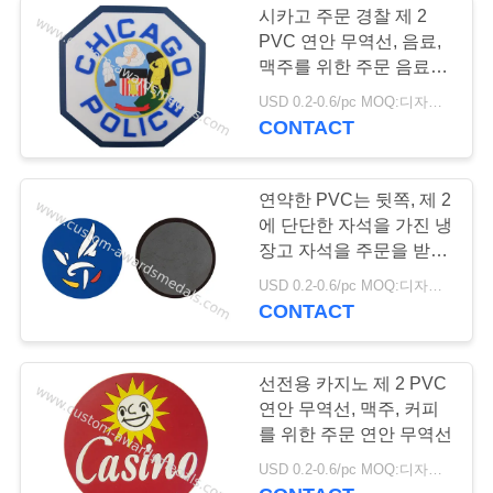
시카고 주문 경찰 제 2
PVC 연안 무역선, 음료,
연약한 사기질 Pin
맥주를 위한 주문 음료 연
안 무역선
USD 0.2-0.6/pc MOQ:디자인 당 100 PC
CONTACT
연약한 PVC는 뒷쪽, 제 2
에 단단한 자석을 가진 냉
53
장고 자석을 주문을 받아
서 만들었습니다
USD 0.2-0.6/pc MOQ:디자인 당 100 PC
개인된 강아지 태그
CONTACT
선전용 카지노 제 2 PVC
연안 무역선, 맥주, 커피
를 위한 주문 연안 무역선
45
USD 0.2-0.6/pc MOQ:디자인 당 100 PC