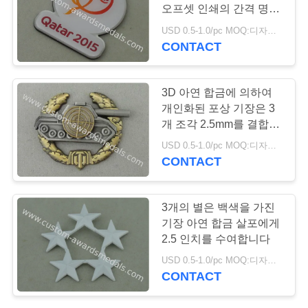
오프셋 인쇄의 간격 명찰
연
을 답니다
USD 0.5-1.0/pc MOQ:디자인 당 100 PC
CONTACT
락
주
3D 아연 합금에 의하여
세
개인화된 포상 기장은 3
개 조각 2.5mm를 결합했
요
습니다
USD 0.5-1.0/pc MOQ:디자인 당 100 PC
CONTACT
뉴
3개의 별은 백색을 가진
스
기장 아연 합금 살포에게
2.5 인치를 수여합니다
경
USD 0.5-1.0/pc MOQ:디자인 당 100 PC
CONTACT
우