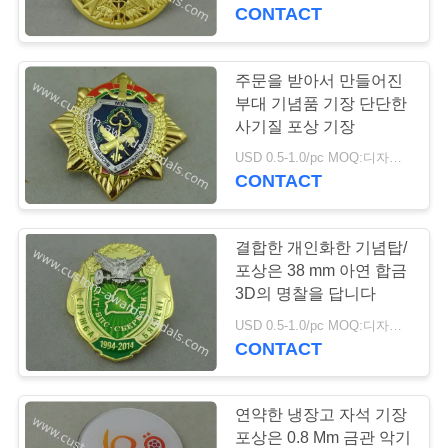
하
CONTACT
여
주문을 받아서 만들어진
공
부대 기념품 기장 단단한
사기질 포상 기장
장
USD 0.5-1.0/pc MOQ:디자인 당 100 PC
CONTACT
여
행
결합한 개인화한 기념탑/
포상은 38 mm 아연 합금
품
3D의 명찰을 답니다
USD 0.5-1.0/pc MOQ:디자인 당 100 PC
질
CONTACT
관
리
연약한 냉장고 자석 기장
포상은 0.8 Mm 금관 악기