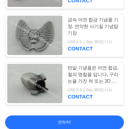
CONTACT
금속 아연 합금 기념품 기
장, 연약한 사기질 기념탑
기장
USD 0.5-1.0/pc MOQ:디자인 당 100 PC
CONTACT
탄알 기념품은 아연 합금,
철의 명찰을 답니다, 구리
는을 가진 쳐 또는 3D 죽
습니다
USD 0.5-1.0/pc MOQ:디자인 당 100 PC
CONTACT
연락처!