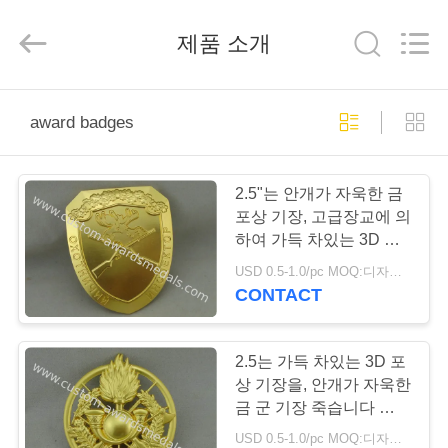
pins
centre
company
ltd.
제품 소개
All
Rights
Reserved.
Developed
by
집
ECER
award badges
제
2.5"는 안개가 자욱한 금
품
포상 기장, 고급장교에 의
하여 가득 차있는 3D 육
군 기장을 각인했습니다
USD 0.5-1.0/pc MOQ:디자인 당 100 PC
우
CONTACT
리
에
2.5는 가득 차있는 3D 포
상 기장을, 안개가 자욱한
대
금 군 기장 죽습니다 주물
조금씩 움직입니다
USD 0.5-1.0/pc MOQ:디자인 당 100 PC