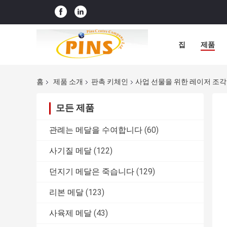
집
제품
홈
제품 소개
판촉 키체인
사업 선물을 위한 레이저 조각 
모든 제품
관례는 메달을 수여합니다
(60)
사기질 메달
(122)
던지기 메달은 죽습니다
(129)
리본 메달
(123)
사육제 메달
(43)