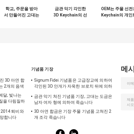
학교, 주문을 받아
금관 악기 각인한
OEM는 주물 선전
서 만들어진 고대는
3D Keychain의 선
Keychain의 개인
야구 열쇠 고리를 위
전용 고대 구리 열쇠
한 가죽 열쇠 고
한 소형 선전용
고리는 죽습니다
죽습니다
Keychain
메
기념품 기장
 3D 아연 합
Signum Fidei 기념품은 고급장교에 의하여
는 2개의 음색
각인된 3D 안개가 자욱한 브로치 뒤에 의하
여 위에 명찰을 답니다
 메달, 빛나는
금관 악기 쳐진 기념품 기장, 고대는 도금은
기질을 다림질하
남자 여자 형에 의하여 죽습니다
2014 퇴비와
3D 아연 합금은 기장 주물 기념품 고쳐진 2
멸망합니다
개 조각 죽습니다