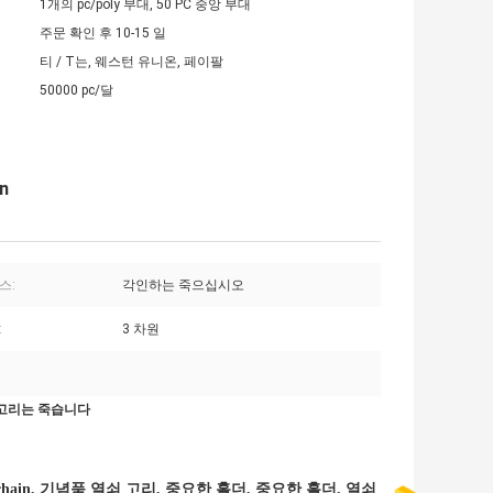
1개의 pc/poly 부대, 50 PC 중앙 부대
주문 확인 후 10-15 일
티 / T는, 웨스턴 유니온, 페이팔
50000 pc/달
n
스:
각인하는 죽으십시오
:
3 차원
쇠 고리는 죽습니다
keychain, 기념품 열쇠 고리, 중요한 홀더, 중요한 홀더, 열쇠