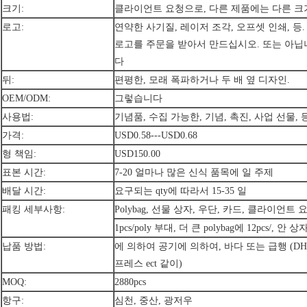
크기:
클라이언트 요청으로, 다른 제품에는 다른 
로고:
연약한 사기질, 레이저 조각, 오프셋 인쇄, 등.
로고를 주문을 받아서 만드십시오. 또는 아닙
다
뒤:
편평한, 모래 폭파하거나 두 배 옆 디자인.
OEM/ODM:
그렇습니다
사용법:
기념품, 수집 가능한, 기념, 촉진, 사업 선물, 등
가격:
USD0.58---USD0.68
형 책임:
USD150.00
표본 시간:
7-20 얼마나 많은 신식 품목에 일 주제
배달 시간:
요구되는 qty에 따라서 15-35 일
패킹 세부사항:
Polybag, 선물 상자, 우단, 카드, 클라이언
1pcs/poly 부대, 더 큰 polybag에 12pcs/, 안 상자
납품 방법:
에 의하여 공기에 의하여, 바다 또는 급행 (DHL,
프레스 ect 같이)
MOQ:
2880pcs
항구:
심천, 중산, 광저우