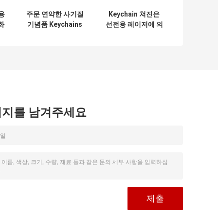
용
주문 연약한 사기질
Keychain 쳐진은
화
기념품 Keychains
선전용 레이저에 의
리
Mitation 로듐 도금
하여 새겨진 개인화
지도 & 니켈은 해방
한 열쇠 고리는 죽습
합니다
니다
시지를 남겨주세요