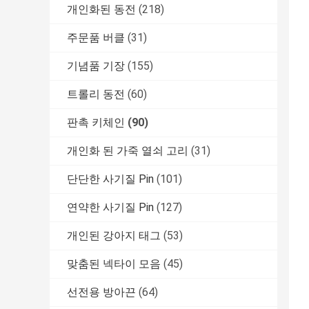
개인화된 동전
(218)
주문품 버클
(31)
기념품 기장
(155)
트롤리 동전
(60)
판촉 키체인
(90)
개인화 된 가죽 열쇠 고리
(31)
단단한 사기질 Pin
(101)
연약한 사기질 Pin
(127)
개인된 강아지 태그
(53)
맞춤된 넥타이 모음
(45)
선전용 방아끈
(64)