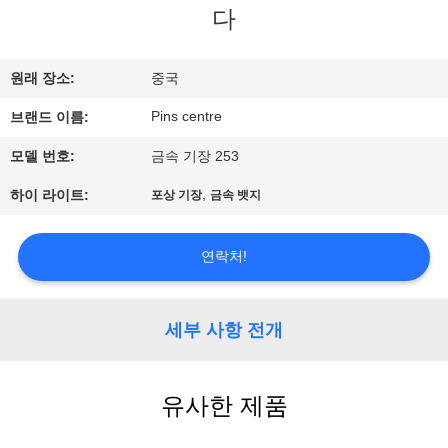
하
다
여
원래 장소:
중국
공
Pins centre
브랜드 이름:
장
모델 번호:
금속 기장 253
여
,
하이 라이트:
포상 기장
금속 뱃지
행
연락처!
품
세부 사항 전개
질
관
유사한 제품
리