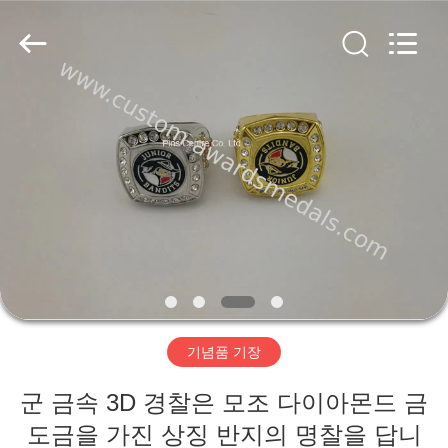
pins
centre
company
ltd.
All
Rights
Reserved.
Developed
집
by
ECER
제
품
우
리
기념품 기장
에
군 금속 3D 경찰은 모조 다이아몬드 금
대
도금을 가진 상징 반지의 명찰을 답니