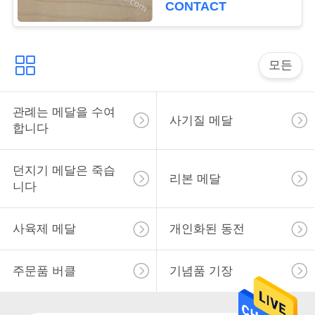
CONTACT
사
이
모든
트
맵
관례는 메달을 수여
사기질 메달
합니다
PRIVACY
던지기 메달은 죽습
리본 메달
POLICY
니다
사육제 메달
개인화된 동전
주문품 버클
기념품 기장