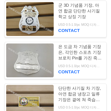
군 3D 기념품 기장, 아
연
연 합금 단단한 사기질
학교 상징 기장
락
USD 0.5-1.0/pc MOQ:디자인 당 100 PC
주
CONTACT
세
은 도금 차 기념품 기장
요
은, 각인한 스포츠 기장
브로치 Pin를 가진 죽습
니다
뉴
USD 0.5-1.0/pc MOQ:디자인 당 100 PC
CONTACT
스
단단한 사기질 차 기장,
경
아연 합금 냉장고 일류
기장은 곁에 쳐 죽습니
우
다
USD 0.5-1.0/pc MOQ:디자인 당 100 PC