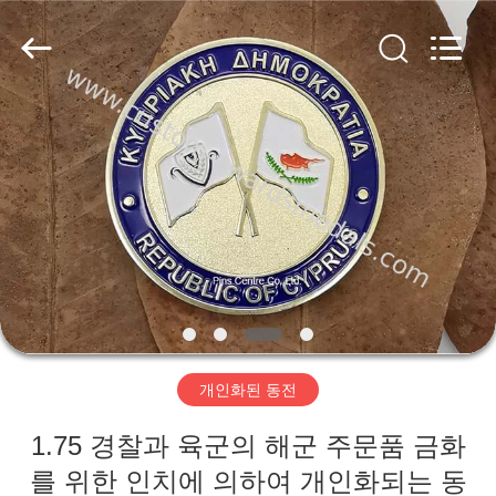
centre
company
ltd.
All
Rights
Reserved.
Developed
by
집
ECER
제
품
우
리
개인화된 동전
에
1.75 경찰과 육군의 해군 주문품 금화
대
를 위한 인치에 의하여 개인화되는 동