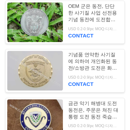
OEM 군은 동전, 단단
연
한 사기질 사업 선전용
기념 동전에 도전합니
락
다
USD 0.2-0.9/pc MOQ:디자인 당 100 PC
주
CONTACT
세
기념품 연약한 사기질
요
에 의하여 개인화된 동
전/소방관 도전은 화폐
로 주조합니다
뉴
USD 0.2-0.9/pc MOQ:디자인 당 100 PC
CONTACT
스
금관 악기 해병대 도전
경
동전은, 주문은 쳐진 대
통령 도전 동전 죽습니
우
다
USD 0.2-0.9/pc MOQ:디자인 당 100 PC