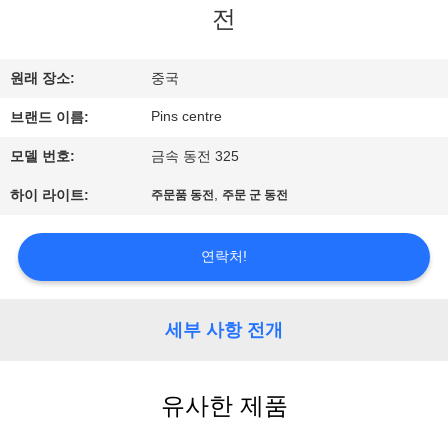
하
전
여
원래 장소:
중국
공
Pins centre
브랜드 이름:
장
모델 번호:
금속 동전 325
여
,
하이 라이트:
주문품 동전
주문 군 동전
행
연락처!
품
세부 사항 전개
질
관
유사한 제품
리