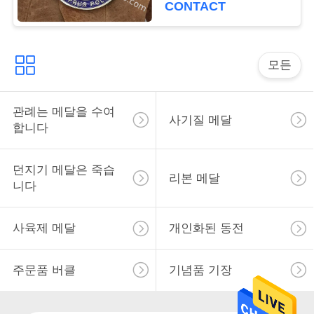
CONTACT
사
이
모든
트
맵
관례는 메달을 수여
사기질 메달
합니다
PRIVACY
던지기 메달은 죽습
리본 메달
POLICY
니다
사육제 메달
개인화된 동전
주문품 버클
기념품 기장