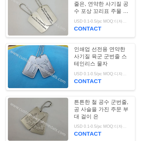
줄은, 연약한 사기질 공
연
수 포상 꼬리표 주물 죽
습니다
USD 0.1-0.5/pc MOQ:디자인 당 100 PC
락
CONTACT
주
세
인쇄업 선전용 연약한
사기질 육군 군번줄 스
요
테인리스 물자
USD 0.1-0.5/pc MOQ:디자인 당 100 PC
CONTACT
뉴
스
튼튼한 철 공수 군번줄,
공 사슬을 가진 주문 부
대 걸이 은
경
USD 0.1-0.5/pc MOQ:디자인 당 100 PC
우
CONTACT