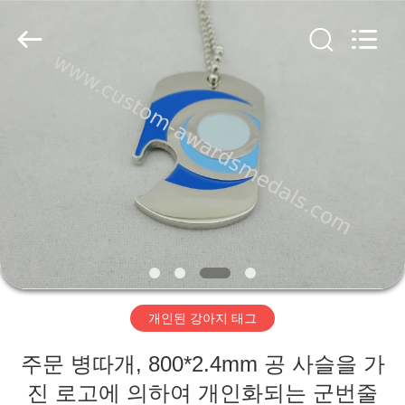
2026
pins
centre
company
ltd.
All
Rights
Reserved.
집
Developed
by
ECER
제
품
우
리
개인된 강아지 태그
에
주문 병따개, 800*2.4mm 공 사슬을 가
대
진 로고에 의하여 개인화되는 군번줄