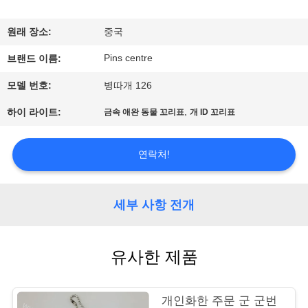
하
여
원래 장소:
중국
Pins centre
브랜드 이름:
공
모델 번호:
병따개 126
장
,
하이 라이트:
금속 애완 동물 꼬리표
개 ID 꼬리표
여
행
연락처!
품
세부 사항 전개
질
유사한 제품
관
리
개인화한 주문 군 군번