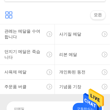
사
모든
이
트
관례는 메달을 수여
사기질 메달
합니다
맵
던지기 메달은 죽습
리본 메달
PRIVACY
니다
POLICY
사육제 메달
개인화된 동전
주문품 버클
기념품 기장
구독하십시오