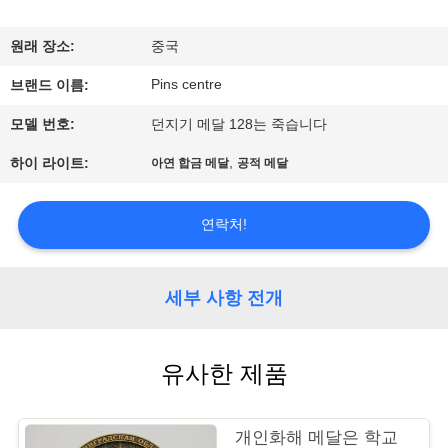
하
여
원래 장소:
중국
Pins centre
브랜드 이름:
공
모델 번호:
던지기 메달 128는 죽습니다
장
,
하이 라이트:
아연 합금 메달
공적 메달
여
행
연락처!
품
세부 사항 전개
질
유사한 제품
관
리
개인화해 메달은 학교