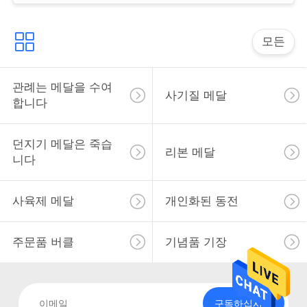
사
모든
이
트
관례는 메달을 수여
사기질 메달
합니다
맵
던지기 메달은 죽습
리본 메달
PRIVACY
니다
POLICY
사육제 메달
개인화된 동전
주문품 버클
기념품 기장
구독하십시오