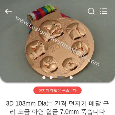
company
ltd.
All
Rights
Reserved.
Developed
by
ECER
집
제
품
우
리
던지기 메달은 죽습니다
에
3D 103mm Dia는 간격 던지기 메달 구
대
리 도금 아연 합금 7.0mm 죽습니다