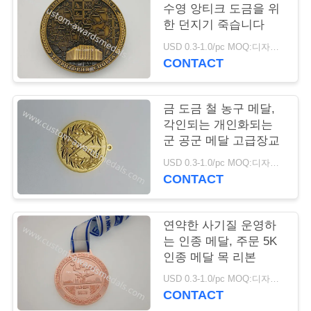
수영 앙티크 도금을 위
연
한 던지기 죽습니다
USD 0.3-1.0/pc MOQ:디자인 당 100 PC
락
CONTACT
주
세
금 도금 철 농구 메달,
각인되는 개인화되는
요
군 공군 메달 고급장교
USD 0.3-1.0/pc MOQ:디자인 당 100 PC
CONTACT
뉴
스
연약한 사기질 운영하
는 인종 메달, 주문 5K
인종 메달 목 리본
경
USD 0.3-1.0/pc MOQ:디자인 당 100 PC
우
CONTACT