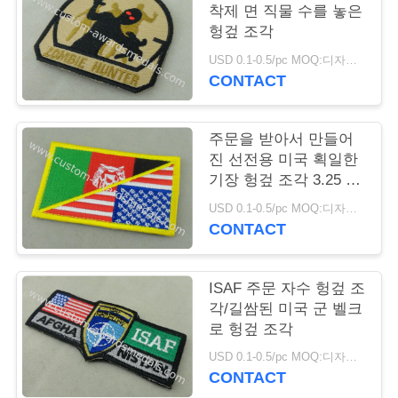
착제 면 직물 수를 놓은
연
헝겊 조각
USD 0.1-0.5/pc MOQ:디자인 당 100 PC
락
CONTACT
주
세
주문을 받아서 만들어
진 선전용 미국 획일한
요
기장 헝겊 조각 3.25 인
치 환경 친화적인
USD 0.1-0.5/pc MOQ:디자인 당 100 PC
CONTACT
뉴
스
ISAF 주문 자수 헝겊 조
각/길쌈된 미국 군 벨크
로 헝겊 조각
경
USD 0.1-0.5/pc MOQ:디자인 당 100 PC
우
CONTACT