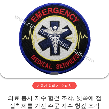
2026
pins
centre
company
ltd.
All
Rights
Reserved.
집
Developed
by
ECER
제
품
우
리
사용자 정의 자 수 패치
에
의료 봉사 자수 헝겊 조각, 뒷쪽에 철
대
접착제를 가진 주문 자수 헝겊 조각