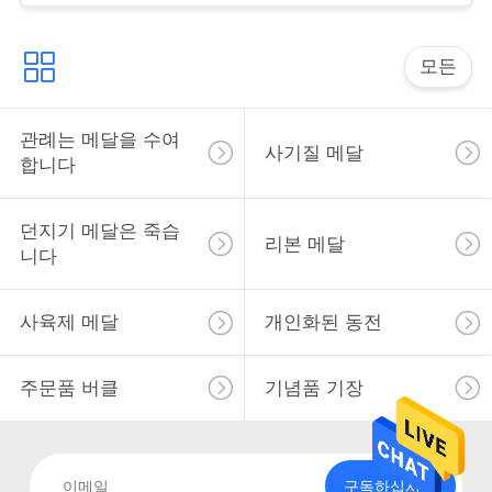
사
모든
이
트
관례는 메달을 수여
사기질 메달
합니다
맵
던지기 메달은 죽습
리본 메달
PRIVACY
니다
POLICY
사육제 메달
개인화된 동전
주문품 버클
기념품 기장
구독하십시오