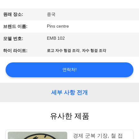
하
여
원래 장소:
중국
Pins centre
브랜드 이름:
공
EMB 102
모델 번호:
장
,
하이 라이트:
로고 자수 헝겊 조각
자수 헝겊 조각
여
행
연락처!
품
세부 사항 전개
질
유사한 제품
관
리
경제 군복 기장, 철 접