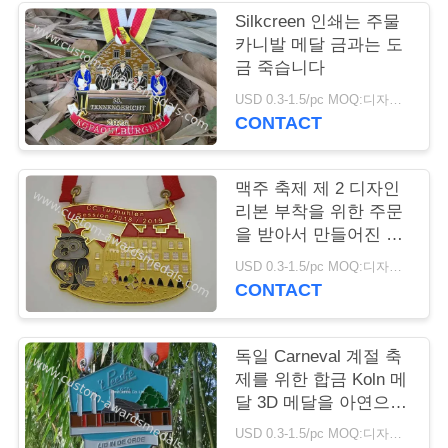
Silkcreen 인쇄는 주물
연
카니발 메달 금과는 도
금 죽습니다
락
USD 0.3-1.5/pc MOQ:디자인 당 100 PC
주
CONTACT
세
맥주 축제 제 2 디자인
요
리본 부착을 위한 주문
을 받아서 만들어진 카
니발 기장 메달
뉴
USD 0.3-1.5/pc MOQ:디자인 당 100 PC
CONTACT
스
독일 Carneval 계절 축
경
제를 위한 합금 Koln 메
달 3D 메달을 아연으로
우
입히십시오
USD 0.3-1.5/pc MOQ:디자인 당 100 PC