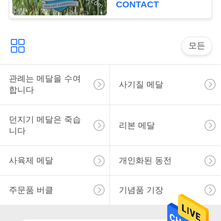
CONTACT
사
이
모든
트
맵
관례는 메달을 수여
사기질 메달
합니다
PRIVACY
던지기 메달은 죽습
리본 메달
POLICY
니다
사육제 메달
개인화된 동전
주문품 버클
기념품 기장