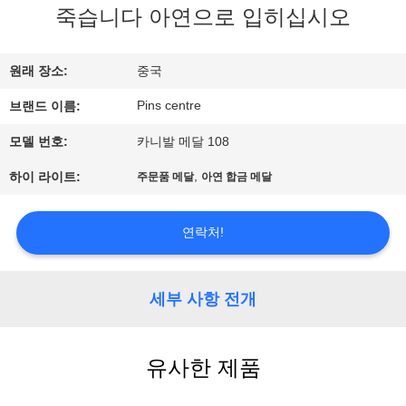
하
죽습니다 아연으로 입히십시오
여
원래 장소:
중국
공
Pins centre
브랜드 이름:
장
모델 번호:
카니발 메달 108
여
,
하이 라이트:
주문품 메달
아연 합금 메달
행
연락처!
품
세부 사항 전개
질
관
유사한 제품
리