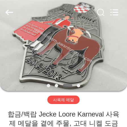
company
ltd.
All
Rights
Reserved.
Developed
by
ECER
집
제
품
우
리
사육제 메달
에
합금/백랍 Jecke Loore Karneval 사육
대
제 메달을 곁에 주물, 고대 니켈 도금