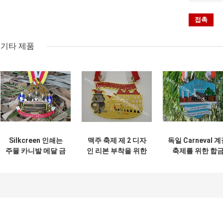
기타 제품
Silkcreen 인쇄는
맥주 축제 제 2 디자
독일 Carneval 
주물 카니발 메달 금
인 리본 부착을 위한
축제를 위한 합
과는 도금 죽습니다
주문을 받아서 만들
Koln 메달 3D 메
어진 카니발 기장 메
을 아연으로 입히
달
시오