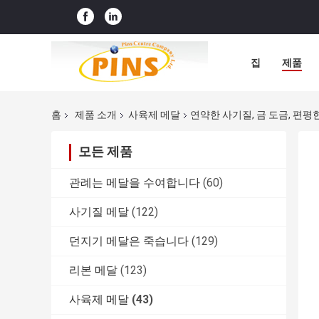
집
제품
홈
제품 소개
사육제 메달
연약한 사기질, 금 도금, 편평한
모든 제품
관례는 메달을 수여합니다
(60)
사기질 메달
(122)
던지기 메달은 죽습니다
(129)
리본 메달
(123)
사육제 메달
(43)