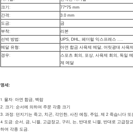
크기:
77*75 mm
간격:
3.0 mm
도금:
금
부착:
리본
선박 방법:
UPS, DHL, 페더럴 익스프레스 .....
메달 유형:
아연 합금 사육제 메달, 어릿광대 사육제
경우:
스포츠 회의, 포상, 사육제 회의, 독일 메
제 메달
명세:
물자: 아연 합금, 백랍
1.
2. 크기: 순서에 의하여 주문 각종 크기
3. 과정: 던지기는 죽고, 치곤, 각인한, 사진 에칭, 주입, 제 2 죽습니다
도금: 순서, 금, 니켈, 고급장교, 구리, 는, 반대로 니켈, 반대로 고급장
4.
하여 각종 도금.