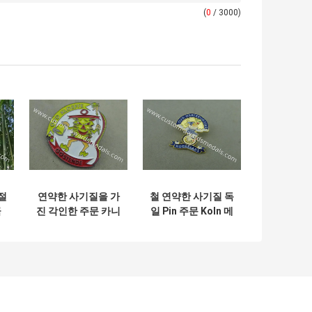
(
0
/ 3000)
계절
연약한 사기질을 가
철 연약한 사기질 독
금
진 각인한 주문 카니
일 Pin 주문 Koln 메
달
발 축제 접어젖힌 옷
달 아연 합금 에슈바
십
깃 Pin 코드 메달은
일러 큰 메달
죽습니다