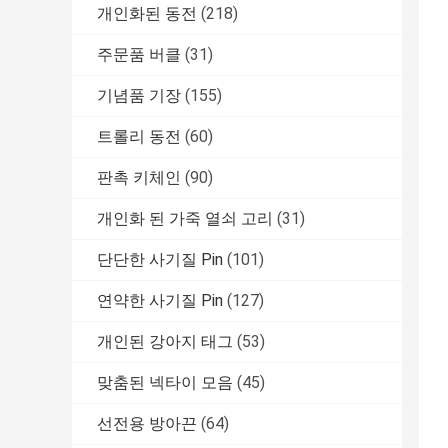
개인화된 동전
(218)
주문품 버클
(31)
기념품 기장
(155)
트롤리 동전
(60)
판촉 키체인
(90)
개인화 된 가죽 열쇠 고리
(31)
단단한 사기질 Pin
(101)
연약한 사기질 Pin
(127)
개인된 강아지 태그
(53)
맞춤된 넥타이 모음
(45)
선전용 방아끈
(64)