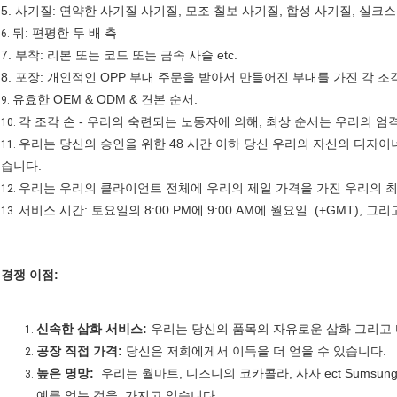
5. 사기질: 연약한 사기질 사기질, 모조 칠보 사기질, 합성 사기질, 실크스크
뒤: 편평한 두 배 측
6.
7. 부착: 리본 또는 코드 또는 금속 사슬 etc.
8. 포장: 개인적인 OPP 부대 주문을 받아서 만들어진 부대를 가진 각 조각
유효한 OEM & ODM & 견본 순서.
9.
각 조각 손 - 우리의 숙련되는 노동자에 의해, 최상 순서는 우리의 엄
10.
우리는 당신의 승인을 위한 48 시간 이하 당신 우리의 자신의 디자이
11.
습니다.
우리는 우리의 클라이언트 전체에 우리의 제일 가격을 가진 우리의 최
12.
서비스 시간: 토요일의 8:00 PM에 9:00 AM에 월요일. (+GMT), 
13.
경쟁 이점:
신속한 삽화 서비스:
우리는 당신의 품목의 자유로운 삽화 그리고
공장 직접 가격:
당신은 저희에게서 이득을 더 얻을 수 있습니다.
높은 명망:
우리는 월마트, 디즈니의 코카콜라, 사자 ect Sumsu
예를 얻는 것을, 가지고 있습니다.