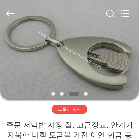
pins
centre
company
ltd.
All
Rights
Reserved.
Developed
집
by
ECER
제
품
우
리
트롤리 동전
에
주문 저녁밥 시장 철, 고급장교, 안개가
대
자욱한 니켈 도금을 가진 아연 합금 동