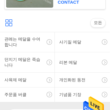
CONTACT
사
이
모든
트
맵
관례는 메달을 수여
사기질 메달
합니다
PRIVACY
던지기 메달은 죽습
리본 메달
POLICY
니다
사육제 메달
개인화된 동전
주문품 버클
기념품 기장