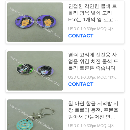
친절한 각인한 물색 트
연
롤리 명목 열쇠 고리
Eco는 1개의 옆 로고를
락
가진 죽습니다
USD 0.1-0.30/pc MOQ:디자인 당 100 PC
주
CONTACT
세
열쇠 고리에 선전용 사
요
업을 위한 쳐진 물색 트
롤리 토큰은 죽습니다
뉴
USD 0.1-0.30/pc MOQ:디자인 당 100 PC
CONTACT
스
철 아연 합금 저녁밥 시
경
장 트롤리 동전, 주문을
받아서 만들어진 연약
우
한 사기질 동전
USD 0.1-0.30/pc MOQ:디자인 당 100 PC