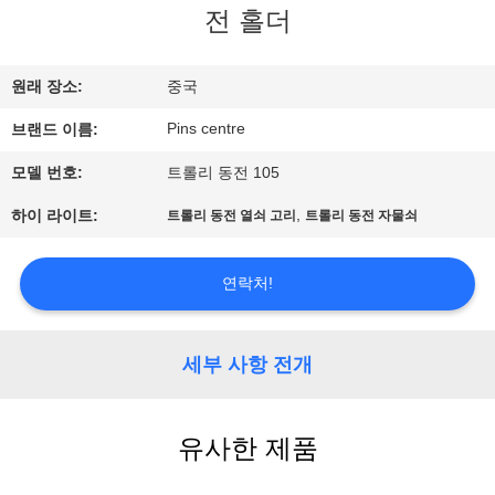
하
전 홀더
여
원래 장소:
중국
공
Pins centre
브랜드 이름:
장
모델 번호:
트롤리 동전 105
여
,
하이 라이트:
트롤리 동전 열쇠 고리
트롤리 동전 자물쇠
행
연락처!
품
세부 사항 전개
질
관
유사한 제품
리