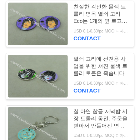
친절한 각인한 물색 트
연
롤리 명목 열쇠 고리
Eco는 1개의 옆 로고를
락
가진 죽습니다
USD 0.1-0.30/pc MOQ:디자인 당 100 PC
주
CONTACT
세
열쇠 고리에 선전용 사
요
업을 위한 쳐진 물색 트
롤리 토큰은 죽습니다
뉴
USD 0.1-0.30/pc MOQ:디자인 당 100 PC
CONTACT
스
철 아연 합금 저녁밥 시
경
장 트롤리 동전, 주문을
받아서 만들어진 연약
우
한 사기질 동전
USD 0.1-0.30/pc MOQ:디자인 당 100 PC