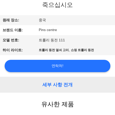
하
죽으십시오
여
원래 장소:
중국
공
Pins centre
브랜드 이름:
장
모델 번호:
트롤리 동전 111
여
,
하이 라이트:
트롤리 동전 열쇠 고리
쇼핑 트롤리 동전
행
연락처!
품
세부 사항 전개
질
관
유사한 제품
리