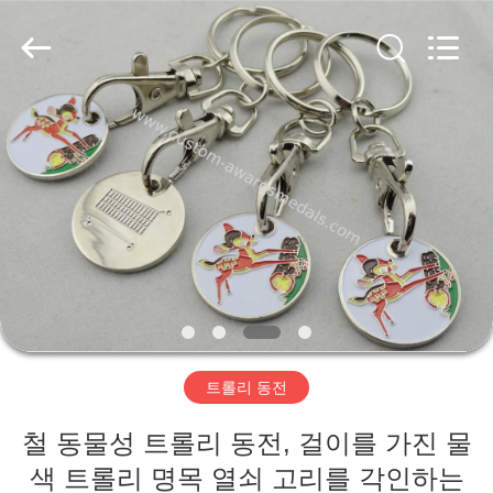
pins
centre
company
ltd.
All
Rights
Reserved.
Developed
집
by
ECER
제
품
우
리
트롤리 동전
에
철 동물성 트롤리 동전, 걸이를 가진 물
대
색 트롤리 명목 열쇠 고리를 각인하는