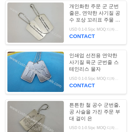
개인화한 주문 군 군번
연
줄은, 연약한 사기질 공
수 포상 꼬리표 주물 죽
락
습니다
USD 0.1-0.5/pc MOQ:디자인 당 100 PC
주
CONTACT
세
인쇄업 선전용 연약한
요
사기질 육군 군번줄 스
테인리스 물자
뉴
USD 0.1-0.5/pc MOQ:디자인 당 100 PC
CONTACT
스
튼튼한 철 공수 군번줄,
경
공 사슬을 가진 주문 부
대 걸이 은
우
USD 0.1-0.5/pc MOQ:디자인 당 100 PC