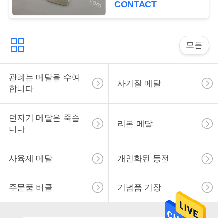
CONTACT
사
이
모든
트
맵
관례는 메달을 수여
사기질 메달
합니다
PRIVACY
던지기 메달은 죽습
리본 메달
POLICY
니다
사육제 메달
개인화된 동전
주문품 버클
기념품 기장