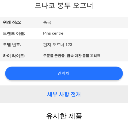
하
모나코 봉투 오프너
여
원래 장소:
중국
공
Pins centre
브랜드 이름:
장
모델 번호:
편지 오프너 123
여
,
하이 라이트:
주문품 군번줄
금속 애완 동물 꼬리표
행
연락처!
품
세부 사항 전개
질
관
유사한 제품
리