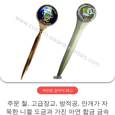
centre
company
ltd.
All
Rights
Reserved.
Developed
by
집
ECER
제
품
우
리
개인된 강아지 태그
에
주문 철, 고급장교, 방적공, 안개가 자
대
욱한 니켈 도금과 가진 아연 합금 금속