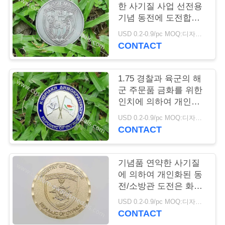
한 사기질 사업 선전용
연
기념 동전에 도전합니
다
USD 0.2-0.9/pc MOQ:디자인 당 100 PC
락
CONTACT
주
세
1.75 경찰과 육군의 해
군 주문품 금화를 위한
요
인치에 의하여 개인화
되는 동전
USD 0.2-0.9/pc MOQ:디자인 당 100 PC
CONTACT
뉴
스
기념품 연약한 사기질
에 의하여 개인화된 동
전/소방관 도전은 화폐
경
로 주조합니다
USD 0.2-0.9/pc MOQ:디자인 당 100 PC
우
CONTACT