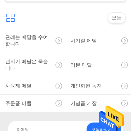
사
모든
이
트
관례는 메달을 수여
사기질 메달
합니다
맵
던지기 메달은 죽습
리본 메달
PRIVACY
니다
POLICY
사육제 메달
개인화된 동전
주문품 버클
기념품 기장
구독하십시오