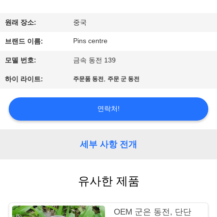
하
여
원래 장소:
중국
Pins centre
브랜드 이름:
공
모델 번호:
금속 동전 139
장
,
하이 라이트:
주문품 동전
주문 군 동전
여
행
연락처!
품
세부 사항 전개
질
유사한 제품
관
리
OEM 군은 동전, 단단