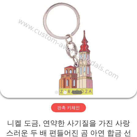
pins
centre
company
ltd.
All
Rights
Reserved.
Developed
by
집
ECER
제
품
우
리
판촉 키체인
에
니켈 도금, 연약한 사기질을 가진 사랑
대
스러운 두 배 편들어진 곰 아연 합금 선