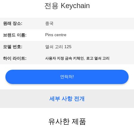
하
전용 Keychain
여
원래 장소:
중국
공
Pins centre
브랜드 이름:
장
모델 번호:
열쇠 고리 125
여
,
하이 라이트:
사용자 지정 금속 키체인
로고 열쇠 고리
행
연락처!
품
세부 사항 전개
질
관
유사한 제품
리