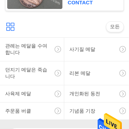
CONTACT
사
이
모든
트
맵
관례는 메달을 수여
사기질 메달
합니다
PRIVACY
던지기 메달은 죽습
리본 메달
POLICY
니다
사육제 메달
개인화된 동전
주문품 버클
기념품 기장