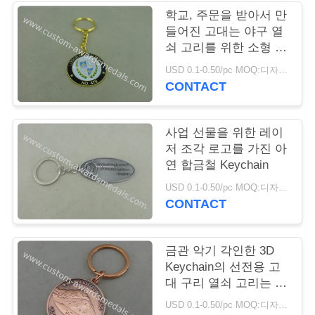
학교, 주문을 받아서 만
연
들어진 고대는 야구 열
쇠 고리를 위한 소형 선
락
전용 Keychain
USD 0.1-0.50/pc MOQ:디자인 당 100 PC
주
CONTACT
세
사업 선물을 위한 레이
요
저 조각 로고를 가진 아
연 합금철 Keychain
뉴
USD 0.1-0.50/pc MOQ:디자인 당 100 PC
CONTACT
스
금관 악기 각인한 3D
경
Keychain의 선전용 고
대 구리 열쇠 고리는 죽
우
습니다
USD 0.1-0.50/pc MOQ:디자인 당 100 PC